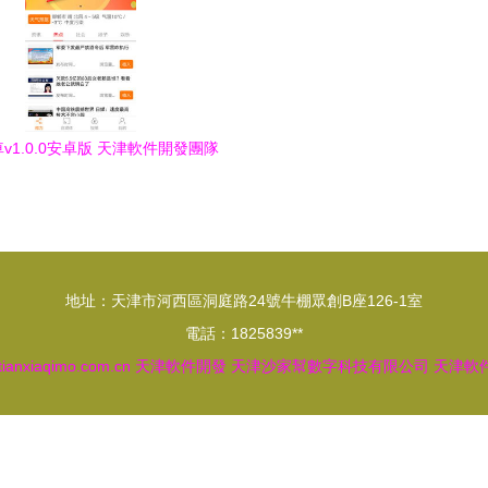
v1.0.0安卓版 天津軟件開發團隊
打造的便捷工具
地址：天津市河西區洞庭路24號牛棚眾創B座126-1室
電話：1825839**
tianxiaqimo.com.cn
天津軟件開發
天津沙家幫數字科技有限公司
天津軟