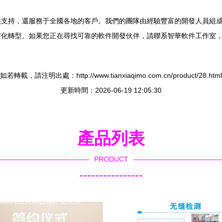
供支持，還服務于全國各地的客戶。我們的團隊由經驗豐富的開發人員組
字化轉型。如果您正在尋找可靠的軟件開發伙伴，請聯系智華軟件工作室
如若轉載，請注明出處：http://www.tianxiaqimo.com.cn/product/28.html
更新時間：2026-06-19 12:05:30
產品列表
PRODUCT
----------------