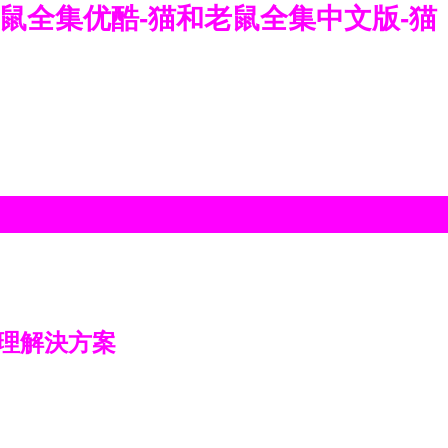
鼠全集优酷-猫和老鼠全集中文版-猫
理解決方案